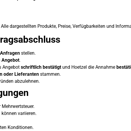
 Alle dargestellten Produkte, Preise, Verfügbarkeiten und Infor
tragsabschluss
 Anfragen
stellen.
s Angebot
.
as Angebot
schriftlich bestätigt
und Hoetzel die Annahme
bestäti
rn oder Lieferanten
stammen.
Gründen abzulehnen.
ngungen
r Mehrwertsteuer.
können variieren.
ten Konditionen.